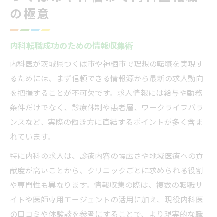
内科医募集で叶える働き方改革の実情
の極意
内科医が目指す柔軟な勤務形態の探し方
ワークライフバランスを実現する内科求人
内科転職成功のための情報収集術
内科医募集で理想の労働環境を見つける
内科医が茨城県つくば市や神栖市で理想の転職を実現す
内科医として充実した毎日を送るコツ
るためには、まず信頼できる情報源から最新の求人動向
内科キャリアを茨城県で伸ばす方法
を把握することが不可欠です。求人情報には給与や勤務
茨城県内科医キャリアアップの秘訣
条件だけでなく、診療体制や患者層、ワークライフバラ
専門性を磨く内科医の転職メリット
ンスなど、実際の働き方に直結するポイントが多く含ま
れています。
キャリアを広げる内科医の職場選び
内科医が茨城県で成長できる環境とは
特に内科の求人は、診療内容の幅広さや地域医療への貢
内科医キャリア形成の最適な選択肢
献度が高いことから、クリニックごとに求められる役割
や専門性も異なります。情報収集の際は、複数の転職サ
外来中心の勤務環境が叶う転職術
イトや医師専用エージェントの活用に加え、現役内科医
内科の外来勤務で負担軽減を実現
の口コミや体験談を参考にすることで、より現実的な職