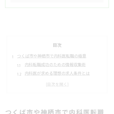
目次
つくば市や神栖市で内科医転職の極意
内科転職成功のための情報収集術
内科医が求める理想の求人条件とは
転職市場で内科医が重視すべき点
内科医ならではのキャリア選択肢
内科転職で後悔しない職場選びの方法
理想の働き方なら内科医募集で実現へ
つくば市や神栖市で内科医転職