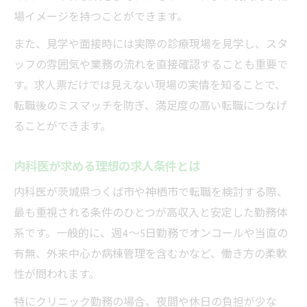
外来中心求人の内科医転職ポイント
場イメージを持つことができます。
内科医が選ぶ外来メインの働き方
また、見学や面接時には実際の診療現場を見学し、スタ
外来勤務を重視した内科転職の勘所
ッフの雰囲気や業務の流れを直接確認することも重要で
柔軟な外来勤務を叶える内科求人探し
す。求人票だけでは見えない現場の実情を知ることで、
高収入とワークライフバランスを両立
転職後のミスマッチを防ぎ、満足度の高い転職につなげ
内科医が目指す高収入転職の現実
ることができます。
高収入も実現できる内科医募集事情
内科医が求める理想の求人条件とは
内科医転職で両立する働き方の秘訣
ワークライフバランス重視の内科求人
内科医が茨城県つくば市や神栖市で転職を検討する際、
最も重視される条件のひとつが高収入と安定した勤務体
内科医が選ぶ高収入職場の特徴とは
系です。一般的に、週4～5日勤務でオンコールや当直の
神栖市つくば市で内科医求人を見極める
有無、外来中心か病棟管理を含むかなど、働き方の柔軟
内科求人選びで確認すべき重要ポイント
性が問われます。
内科医転職先の見極め方と比較方法
特にクリニック勤務の場合、夜間や休日の負担が少な
内科医募集の求人情報を賢く分析する