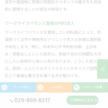
見学や面談時に現場の雰囲気やスタッフの働き方を具体
的に質問することが成功の秘訣です。
ワークライフバランス重視の内科求人
ワークライフバランスを重視したい内科医にとって、茨
城県つくば市や神栖市のクリニック求人は多様な選択肢
が存在します。特に、外来中心や予約制診療、土日休
み・夜勤なしといった条件は、家庭や自分の時間を大切
にしたい医師から高い人気があります。こうした求人
は、医師一人ひとりのライフスタイルやキャリア段階に
応じて最適な働き方を選べる点が魅力です。
ただし、ワークライフバランス重視の求人は応募が集中
ネット予約
WEB問診
スタッフ募集
しやすく、早期に募集が締め切られることも少なくあり
029-869-8317
ません。転職エージェントや医療系求人サイトを活用
ご予約はこちら
し、最新情報をこまめにチェックすることも大切です。