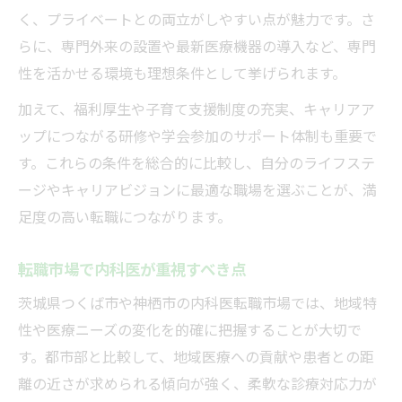
く、プライベートとの両立がしやすい点が魅力です。さ
内科医が求人票で注目したい条件一覧
らに、専門外来の設置や最新医療機器の導入など、専門
理想に近い内科医求人を探すコツ
性を活かせる環境も理想条件として挙げられます。
加えて、福利厚生や子育て支援制度の充実、キャリアア
ップにつながる研修や学会参加のサポート体制も重要で
す。これらの条件を総合的に比較し、自分のライフステ
ージやキャリアビジョンに最適な職場を選ぶことが、満
足度の高い転職につながります。
転職市場で内科医が重視すべき点
茨城県つくば市や神栖市の内科医転職市場では、地域特
性や医療ニーズの変化を的確に把握することが大切で
す。都市部と比較して、地域医療への貢献や患者との距
離の近さが求められる傾向が強く、柔軟な診療対応力が