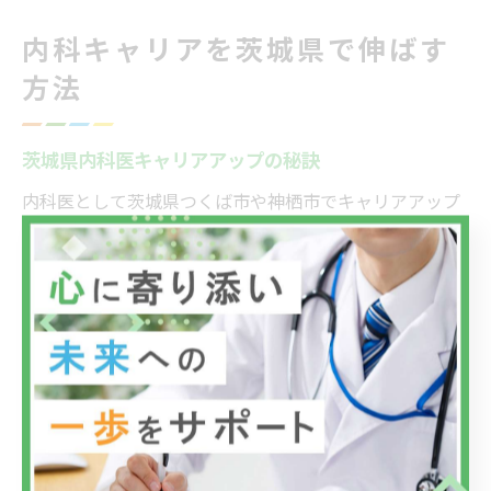
内科キャリアを茨城県で伸ばす
方法
茨城県内科医キャリアアップの秘訣
内科医として茨城県つくば市や神栖市でキャリアアップ
を目指す場合、単に高収入を追求するだけでなく、自身
の専門性や働き方に合った職場選びが重要です。なぜな
ら、医療現場の多様化や働き方改革が進む中で、勤務条
件や職場環境によって医師の成長や満足度に大きな差が
生まれるからです。
たとえば、クリニックによっては最新の検査設備やチー
ム医療体制が整っており、幅広い診療経験や専門分野の
スキルアップが期待できます。また、地域に根ざした内