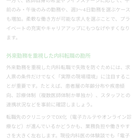
一方で、医師自身の希望やライフステージに応じて、午
前のみ・午後のみの勤務や、週3〜4日勤務を選ぶケース
も増加。柔軟な働き方が可能な求人を選ぶことで、プラ
イベートの充実やキャリアアップにもつなげやすくなり
ます。
外来勤務を重視した内科転職の勘所
外来勤務を重視した内科転職で失敗を防ぐためには、求
人票の条件だけでなく「実際の現場環境」に注目するこ
とが重要です。たとえば、患者層の年齢分布や疾患傾
向、診療体制（複数医師体制か単独か）、スタッフとの
連携状況などを事前に確認しましょう。
転職先のクリニックでDX化（電子カルテやオンライン診
療など）が進んでいるかどうかも、業務負担や働きやす
さを大きく左右します。現役内科医の体験談でも「電子