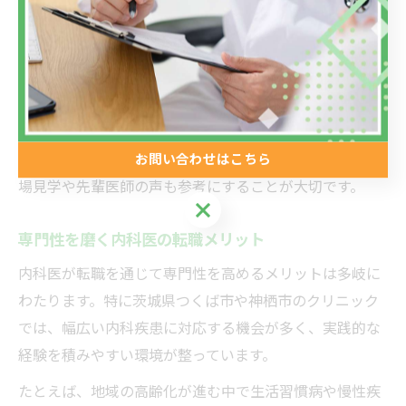
科クリニックでは患者様との信頼関係を築きやすく、長
期的なキャリア形成に有利です。
キャリアアップのためには、勤務条件や教育体制、将来
の昇進機会などを具体的に比較検討し、自分のライフス
タイルや目標に合う職場を選びましょう。転職活動で
は、求人票に記載されている内容だけでなく、実際の現
お問い合わせはこちら
場見学や先輩医師の声も参考にすることが大切です。
お問い合わせはこちら
専門性を磨く内科医の転職メリット
内科医が転職を通じて専門性を高めるメリットは多岐に
わたります。特に茨城県つくば市や神栖市のクリニック
では、幅広い内科疾患に対応する機会が多く、実践的な
経験を積みやすい環境が整っています。
たとえば、地域の高齢化が進む中で生活習慣病や慢性疾