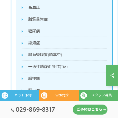
高血圧
脂質異常症
糖尿病
認知症
脳血管障害(脳卒中)
一過性脳虚血発作(TIA)
脳梗塞
脳出血
ネット予約
WEB問診
スタッフ募集
くも膜下出血
029-869-8317
ご予約はこちら
パーキンソン病