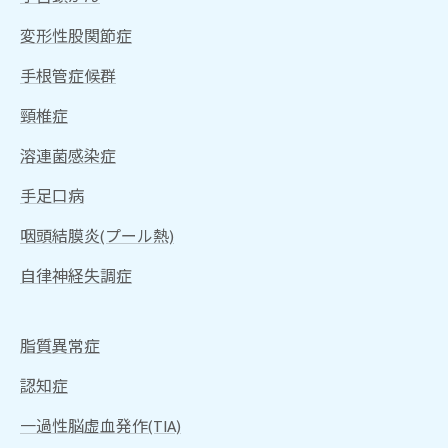
変形性股関節症
手根管症候群
頸椎症
溶連菌感染症
手足口病
咽頭結膜炎(プール熱)
自律神経失調症
脂質異常症
認知症
一過性脳虚血発作(TIA)