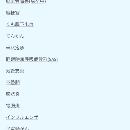
脳血管障害(脳卒中)
脳梗塞
くも膜下出血
てんかん
帯状疱疹
睡眠時無呼吸症候群(SAS)
気管支炎
不整脈
膀胱炎
胃腸炎
インフルエンザ
子宮頸がん