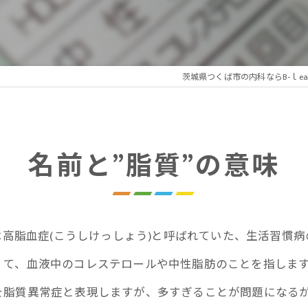
れの謎解きプログラム
性疲労プログラム
茨城県つくば市の内科ならB-ｌe
療アートメイク
名前と”脂質”の意味
は高脂血症(こうしけっしょう)と呼ばれていた、生活習慣
くて、血液中のコレステロールや中性脂肪のことを指しま
を脂質異常症と表現しますが、多すぎることが問題になる