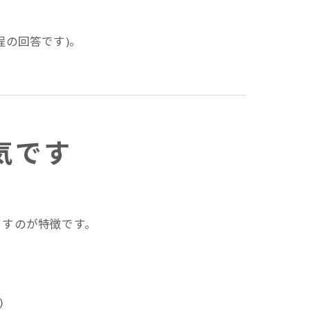
の回答です)。
気です
こすのが特徴です。
)