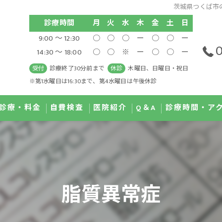
茨城県つくば市の
診療時間
月
火
水
木
金
土
日
9:00 ～ 12:30
○
○
○
ー
○
○
ー
0
14:30 ～ 18:00
○
○
※
ー
○
○
ー
受付
診療終了30分前まで
休診
木曜日、日曜日・祝日
※第1水曜日は16:30まで、第4水曜日は午後休診
診療・料金
自費検査
医院紹介
Q＆A
診療時間・ア
治療 IPL
GI MAP検査
医師紹介
ディカルダイエット
尿有機酸検査
院内紹介
脂質異常症
滴療法
唾液コルチゾール検査
濃度ビタミンC点滴療法