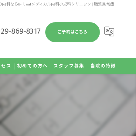
内科ならB-ｌeafメディカル内科小児科クリニック | 脂質異常症
29-869-8317
ご予約はこちら
クセス
初めての方へ
スタッフ募集
当院の特徴
予防接種
健康診断
発熱外来
肥満