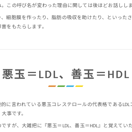
ね。この呼び名が変わった理由に関しては後ほどお話しし
り、細胞膜を作ったり、脂肪の吸収を助けたり、といった
害をもたらします｡
悪玉＝LDL、善玉＝HDL
的に言われている悪玉コレステロールの代表格であるLD
、大事です。
ですが、大雑把に『悪玉＝LDL、善玉＝HDL』と覚えてい