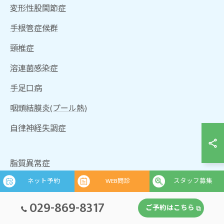
変形性股関節症
手根管症候群
頸椎症
溶連菌感染症
手足口病
咽頭結膜炎(プール熱)
自律神経失調症
脂質異常症
ネット予約
WEB問診
スタッフ募集
認知症
一過性脳虚血発作(TIA)
029-869-8317
ご予約はこちら
脳出血