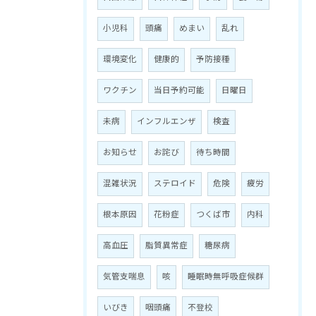
小児科
頭痛
めまい
乱れ
環境変化
健康的
予防接種
ワクチン
当日予約可能
日曜日
未病
インフルエンザ
検査
お知らせ
お詫び
待ち時間
混雑状況
ステロイド
危険
疲労
根本原因
花粉症
つくば市
内科
高血圧
脂質異常症
糖尿病
気管支喘息
咳
睡眠時無呼吸症候群
いびき
咽頭痛
不登校