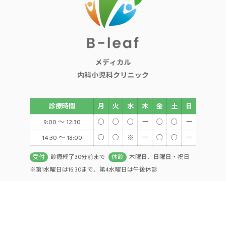
診療時間
月
火
水
木
金
土
日
9:00 ～ 12:30
○
○
○
ー
○
○
ー
14:30 ～ 18:00
○
○
※
ー
○
○
ー
受付
診療終了30分前まで
休診
木曜日、日曜日・祝日
※第1水曜日は16:30まで、第4水曜日は午後休診
© 2026 茨城県つくば市の内科ならB-ｌeafメディカル内科小児科クリニック ALL
RIGHTS RESERVED.