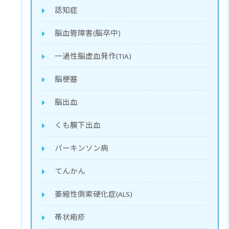
認知症
脳血管障害(脳卒中)
一過性脳虚血発作(TIA)
脳梗塞
脳出血
くも膜下出血
パーキンソン病
てんかん
萎縮性側索硬化症(ALS)
帯状疱疹