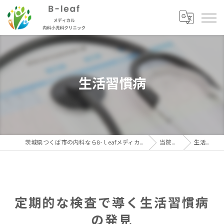
生活習慣病
茨城県つくば市の内科ならB-ｌeafメディカル内科小児科クリニック
当院の特徴
生活習慣病
定期的な検査で導く生活習慣病
の発見