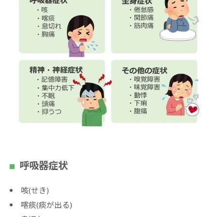
呼吸器症状
咳(せき)
喀痰(痰が出る)