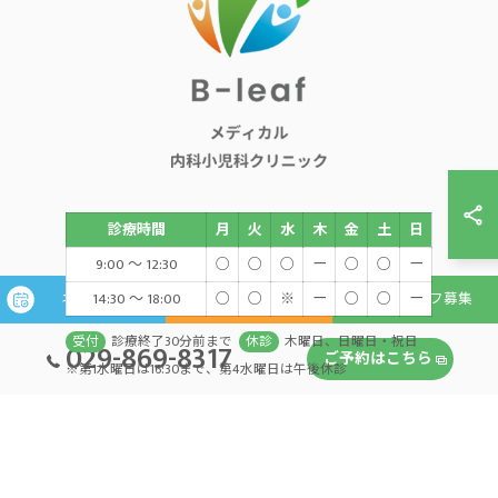
診療時間
月
火
水
木
金
土
日
9:00 ～ 12:30
○
○
○
ー
○
○
ー
14:30 ～ 18:00
○
○
※
ー
○
○
ー
ネット予約
WEB問診
スタッフ募集
受付
診療終了30分前まで
休診
木曜日、日曜日・祝日
029-869-8317
ご予約はこちら
※第1水曜日は16:30まで、第4水曜日は午後休診
© 2026 茨城県つくば市の内科ならB-ｌeafメディカル内科小児科クリニック ALL
RIGHTS RESERVED.