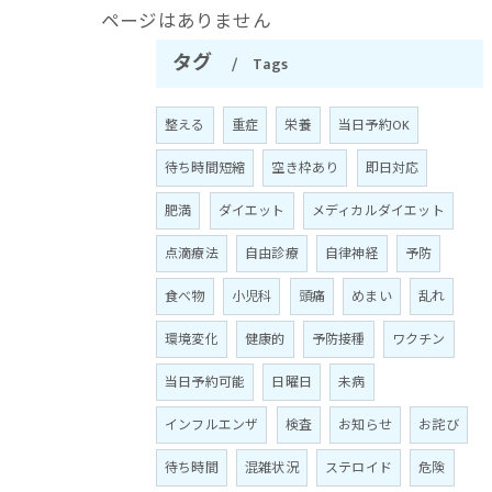
ページはありません
タグ
Tags
整える
重症
栄養
当日予約OK
待ち時間短縮
空き枠あり
即日対応
肥満
ダイエット
メディカルダイエット
点滴療法
自由診療
自律神経
予防
食べ物
小児科
頭痛
めまい
乱れ
環境変化
健康的
予防接種
ワクチン
当日予約可能
日曜日
未病
インフルエンザ
検査
お知らせ
お詫び
待ち時間
混雑状況
ステロイド
危険