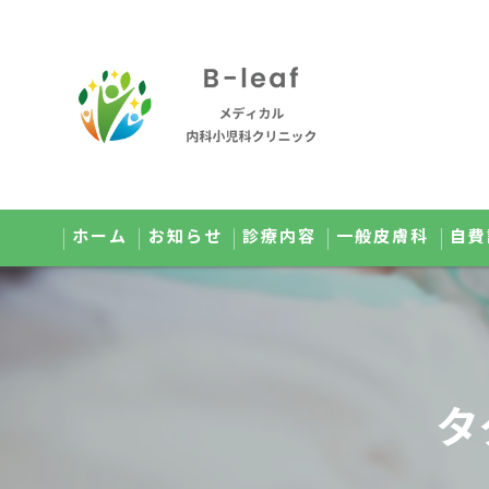
ホーム
お知らせ
診療内容
一般皮膚科
自費
オンライン診療のご案内
美肌
小児科のご案内
メ
タ
健康診断のご案内
点
予防接種のご案内
高