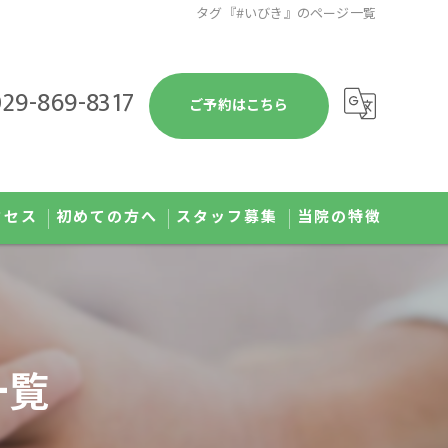
タグ『#いびき』のページ一覧
29-869-8317
ご予約はこちら
クセス
初めての方へ
スタッフ募集
当院の特徴
予防接種
健康診断
一覧
発熱外来
肥満