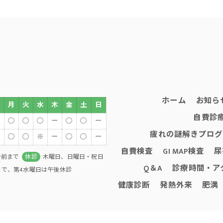
ホーム
お知ら
月
火
水
木
金
土
日
自費診
○
○
○
ー
○
○
ー
疲れの謎解きプログ
○
○
※
ー
○
○
ー
自費検査
GI MAP検査
尿
分前まで
休診
木曜日、日曜日・祝日
Q＆A
診療時間・ア
0まで、第4水曜日は午後休診
健康診断
発熱外来
肥満