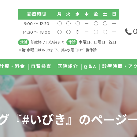
診療時間
月
火
水
木
金
土
日
9:00 ～ 12:30
○
○
○
ー
○
○
ー
0
14:30 ～ 18:00
○
○
※
ー
○
○
ー
受付
診療終了30分前まで
休診
木曜日、日曜日・祝日
※第1水曜日は16:30まで、第4水曜日は午後休診
診療・料金
自費検査
医院紹介
Q＆A
診療時間・ア
治療 IPL
GI MAP検査
医師紹介
ディカルダイエット
尿有機酸検査
院内紹介
グ『#いびき』のページ
滴療法
唾液コルチゾール検査
濃度ビタミンC点滴療法