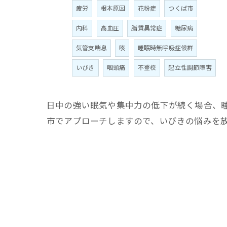
疲労
根本原因
花粉症
つくば市
内科
高血圧
脂質異常症
糖尿病
気管支喘息
咳
睡眠時無呼吸症候群
いびき
咽頭痛
不登校
起立性調節障害
日中の強い眠気や集中力の低下が続く場合、
市でアプローチしますので、いびきの悩みを