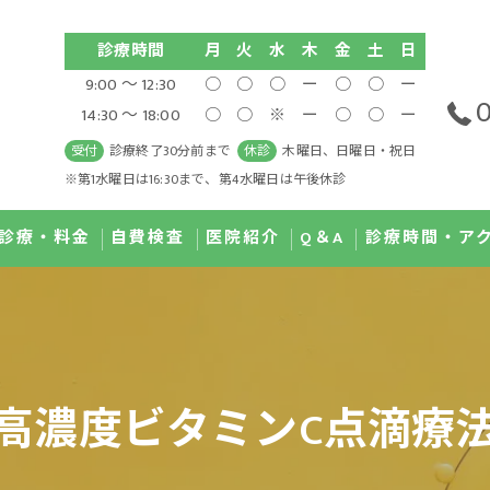
診療時間
月
火
水
木
金
土
日
9:00 ～ 12:30
○
○
○
ー
○
○
ー
0
14:30 ～ 18:00
○
○
※
ー
○
○
ー
受付
診療終了30分前まで
休診
木曜日、日曜日・祝日
※第1水曜日は16:30まで、第4水曜日は午後休診
診療・料金
自費検査
医院紹介
Q＆A
診療時間・ア
治療 IPL
GI MAP検査
医師紹介
ディカルダイエット
尿有機酸検査
院内紹介
高濃度ビタミンC点滴療
滴療法
唾液コルチゾール検査
濃度ビタミンC点滴療法