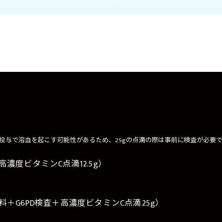
投与で溶血を起こす可能性があるため、25gの点滴の際は事前に検査が必要
濃度ビタミンC点滴12.5g）
＋G6PD検査＋高濃度ビタミンC点滴25g）