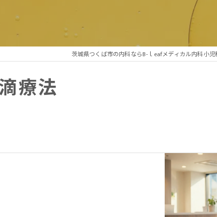
れの謎解きプログラム
性疲労プログラム
茨城県つくば市の内科ならB-ｌeafメディカル内科小
療アートメイク
点滴療法