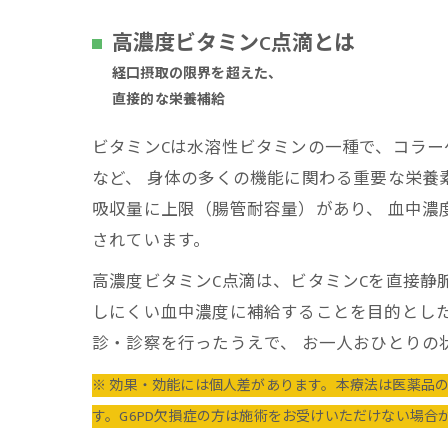
高濃度ビタミンC点滴とは
経口摂取の限界を超えた、
直接的な栄養補給
ビタミンCは水溶性ビタミンの一種で、コラ
など、 身体の多くの機能に関わる重要な栄養
吸収量に上限（腸管耐容量）があり、 血中濃
されています。
高濃度ビタミンC点滴は、ビタミンCを直接静
しにくい血中濃度に補給することを目的とした
診・診察を行ったうえで、 お一人おひとりの
※ 効果・効能には個人差があります。本療法は医薬品
す。G6PD欠損症の方は施術をお受けいただけない場合