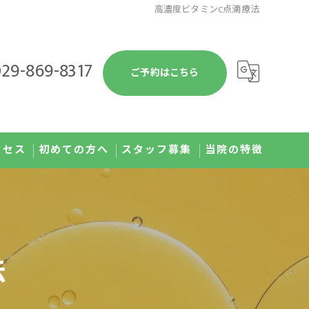
高濃度ビタミンC点滴療法
29-869-8317
ご予約はこちら
クセス
初めての方へ
スタッフ募集
当院の特徴
予防接種
健康診断
法
発熱外来
肥満