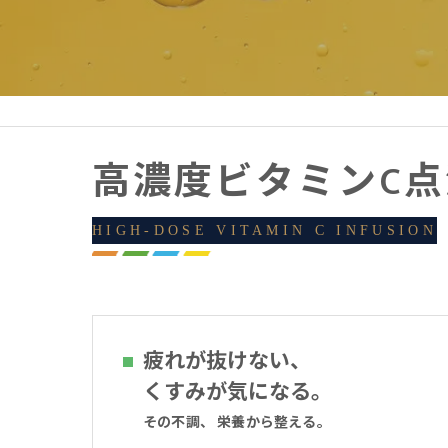
疲
慢
医
高濃度ビタミンC
HIGH-DOSE VITAMIN C INFUSION
疲れが抜けない、
くすみが気になる。
その不調、 栄養から整える。