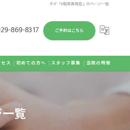
タグ『#脂質異常症』のページ一覧
29-869-8317
ご予約はこちら
クセス
初めての方へ
スタッフ募集
当院の特徴
予防接種
健康診断
ジ一覧
発熱外来
肥満