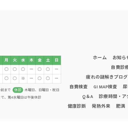
ホーム
お知ら
月
火
水
木
金
土
日
自費診
○
○
○
ー
○
○
ー
疲れの謎解きプログ
○
○
※
ー
○
○
ー
自費検査
GI MAP検査
尿
分前まで
休診
木曜日、日曜日・祝日
Q＆A
診療時間・ア
0まで、第4水曜日は午後休診
健康診断
発熱外来
肥満