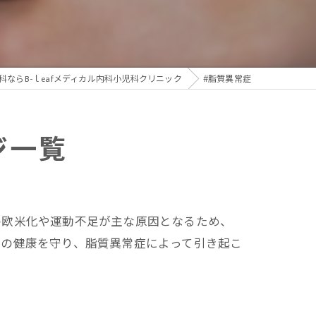
生活習慣病
科ならB-ｌeafメディカル内科小児科クリニック
#脂質異常症
ジ一覧
の欧米化や運動不足が主な原因となるため、
管の健康を守り、脂質異常症によって引き起こ