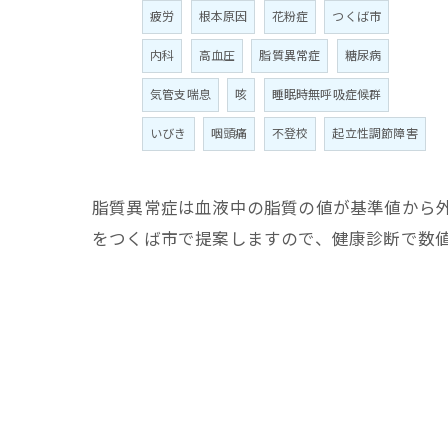
疲労
根本原因
花粉症
つくば市
内科
高血圧
脂質異常症
糖尿病
気管支喘息
咳
睡眠時無呼吸症候群
いびき
咽頭痛
不登校
起立性調節障害
脂質異常症は血液中の脂質の値が基準値から
をつくば市で提案しますので、健康診断で数