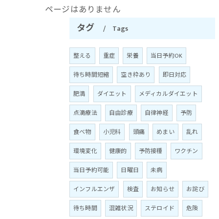
ページはありません
タグ
Tags
整える
重症
栄養
当日予約OK
待ち時間短縮
空き枠あり
即日対応
肥満
ダイエット
メディカルダイエット
点滴療法
自由診療
自律神経
予防
食べ物
小児科
頭痛
めまい
乱れ
環境変化
健康的
予防接種
ワクチン
当日予約可能
日曜日
未病
インフルエンザ
検査
お知らせ
お詫び
待ち時間
混雑状況
ステロイド
危険