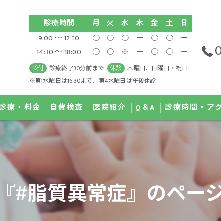
診療時間
月
火
水
木
金
土
日
9:00 ～ 12:30
○
○
○
ー
○
○
ー
0
14:30 ～ 18:00
○
○
※
ー
○
○
ー
受付
診療終了30分前まで
休診
木曜日、日曜日・祝日
※第1水曜日は16:30まで、第4水曜日は午後休診
診療・料金
自費検査
医院紹介
Q＆A
診療時間・ア
治療 IPL
GI MAP検査
医師紹介
ディカルダイエット
尿有機酸検査
院内紹介
『#脂質異常症』のペー
滴療法
唾液コルチゾール検査
濃度ビタミンC点滴療法