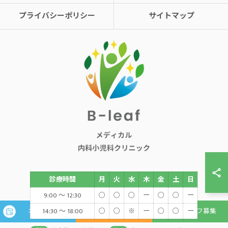
プライバシーポリシー
サイトマップ
診療時間
月
火
水
木
金
土
日
9:00 ～ 12:30
○
○
○
ー
○
○
ー
14:30 ～ 18:00
○
○
※
ー
○
○
ー
ネット予約
WEB問診
スタッフ募集