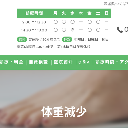
茨城県つくば市
診療時間
月
火
水
木
金
土
日
9:00 ～ 12:30
○
○
○
ー
○
○
ー
0
14:30 ～ 18:00
○
○
※
ー
○
○
ー
受付
診療終了30分前まで
休診
木曜日、日曜日・祝日
※第1水曜日は16:30まで、第4水曜日は午後休診
診療・料金
自費検査
医院紹介
Q＆A
診療時間・ア
治療 IPL
GI MAP検査
医師紹介
ディカルダイエット
尿有機酸検査
院内紹介
体重減少
滴療法
唾液コルチゾール検査
濃度ビタミンC点滴療法