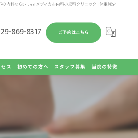
の内科ならB-ｌeafメディカル内科小児科クリニック | 体重減少
29-869-8317
ご予約はこちら
クセス
初めての方へ
スタッフ募集
当院の特徴
予防接種
健康診断
発熱外来
肥満