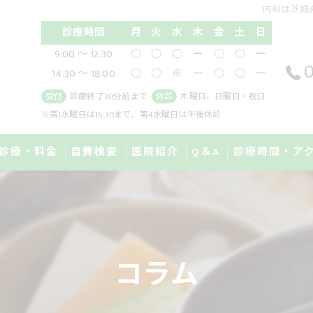
内科は茨城県
診療時間
月
火
水
木
金
土
日
9:00 ～ 12:30
○
○
○
ー
○
○
ー
0
14:30 ～ 18:00
○
○
※
ー
○
○
ー
受付
診療終了30分前まで
休診
木曜日、日曜日・祝日
※第1水曜日は16:30まで、第4水曜日は午後休診
診療・料金
自費検査
医院紹介
Q＆A
診療時間・ア
治療 IPL
GI MAP検査
医師紹介
ディカルダイエット
尿有機酸検査
院内紹介
コラム
滴療法
唾液コルチゾール検査
濃度ビタミンC点滴療法