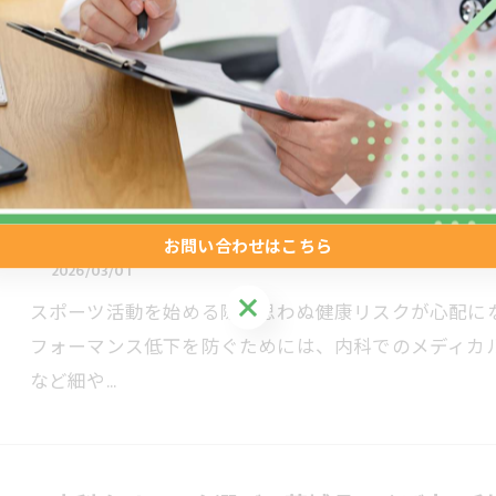
健康診断の受診や普段の生活習慣管理について、少し
の健診や生活習慣病の予防に取り組みたいと考えても
び方など、…
内科のメディカルチェックで安全なスポー
ト
お問い合わせはこちら
2026/03/01
お問い合わせはこちら
スポーツ活動を始める際、思わぬ健康リスクが心配に
フォーマンス低下を防ぐためには、内科でのメディカ
など細や…