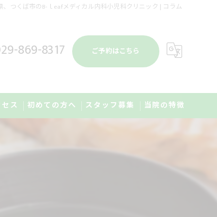
、つくば市のB-ｌeafメディカル内科小児科クリニック | コラム
29-869-8317
ご予約はこちら
クセス
初めての方へ
スタッフ募集
当院の特徴
予防接種
健康診断
発熱外来
肥満