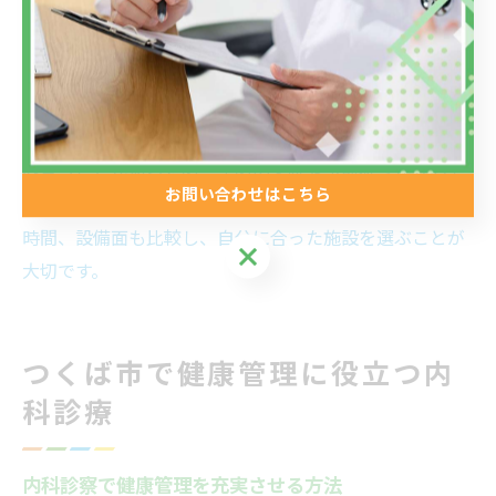
熱や感染症の疑いがある場合は、受付での申告が重要で
す。受付スタッフの指示に従い、必要に応じて別室での
待機や検査を受けることもあります。
また、土曜日や木曜日など診療日・時間帯によっては混
み合うことがあるため、早めの来院や事前確認が安心で
お問い合わせはこちら
す。つくば市内のクリニック選びでは、アクセスや診療
時間、設備面も比較し、自分に合った施設を選ぶことが
お問い合わせはこちら
大切です。
つくば市で健康管理に役立つ内
科診療
内科診察で健康管理を充実させる方法