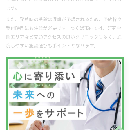
ょう。
また、発熱時の受診は混雑が予想されるため、予約枠や
受付時間にも注意が必要です。つくば市内では、研究学
園エリアなど交通アクセスの良いクリニックも多く、通
院しやすい施設選びもポイントとなります。
内科クリニック受付のスムーズな進め方
内科クリニックの受付をスムーズに進めるためには、事
前に予約が可能か確認し、必要書類や保険証を忘れずに
準備しましょう。つくば市の多くの内科クリニックで
は、ウェブ予約や電話予約が導入されており、混雑時で
も待ち時間を短縮できます。
受付時には、症状や来院目的を簡潔に伝えることで、適
切な診察や検査への案内がスムーズになります。特に発