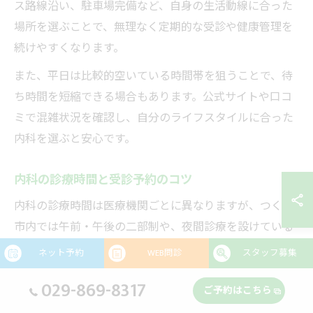
ス路線沿い、駐車場完備など、自身の生活動線に合った
場所を選ぶことで、無理なく定期的な受診や健康管理を
続けやすくなります。
また、平日は比較的空いている時間帯を狙うことで、待
ち時間を短縮できる場合もあります。公式サイトや口コ
ミで混雑状況を確認し、自分のライフスタイルに合った
内科を選ぶと安心です。
内科の診療時間と受診予約のコツ
内科の診療時間は医療機関ごとに異なりますが、つくば
市内では午前・午後の二部制や、夜間診療を設けている
クリニックもあります。受診をスムーズに進めるには、
ネット予約
WEB問診
スタッフ募集
あらかじめ診療時間をしっかりと確認しましょう。
029-869-8317
ご予約はこちら
近年はインターネット予約や電話予約を導入している内