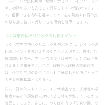
ームページや院内掲示で明確に示されているクリニック
平日や週末に受診できる内科の選び方
は、初診の方でも安心して受診しやすい傾向がありま
内科診察の曜日や時間帯の確認方法
す。信頼できる内科を選ぶことで、急な発熱や体調不良
土曜日診療がある内科のメリット
の際も落ち着いて受診できる環境を確保できます。
平日も通いやすい内科の探し方
つくば市内科クリニックの比較ポイント
内科の診療時間と受診予約のコツ
つくば市内で内科クリニックを選ぶ際には、いくつかの
仕事帰りに立ち寄れる内科の特徴
比較ポイントを押さえておくことが大切です。まず、診
インフルエンザ検査を内科で受ける流れ
療時間や休診日、アクセスの良さは日常生活との両立を
内科でのインフルエンザ検査の手順
考える上で重要です。特に土曜日や木曜日の診療可否
発熱時にインフルエンザ検査を受けるタイ
は、仕事や学校の都合に合わせて通院したい方にとって
ミング
大きな選択基準となります。
内科クリニックでの検査受付から結果説明
次に、発熱外来やインフルエンザ検査など、季節性の感
まで
染症や急な体調変化に対応できる体制が整っているかも
内科診察時の検査に必要な準備と注意点
確認しましょう。さらに、つくば市内の「研究学園」な