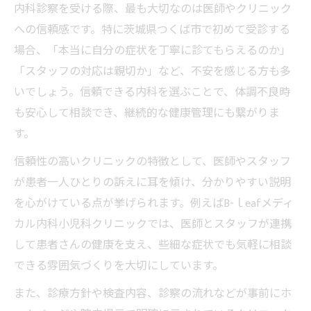
内科診察を受ける際、最も大切なのは医師やクリニック
内科クリニック受付のスムーズな進め方
への信頼感です。特に茨城県つくば市で初めて受診する
つくば市で健康管理に役立つ内科診療
場合、「本当に自分の症状を丁寧に診てもらえるのか」
内科診察で健康管理を充実させる方法
「スタッフの対応は親切か」など、不安を感じる方も多
定期健診におすすめの内科活用術
いでしょう。信頼できる内科を選ぶことで、体調不良時
も安心して相談でき、継続的な健康管理にも繋がりま
つくば市の内科で受けられる主な検査
す。
日常的な体調管理に役立つ内科診療
内科による生活習慣病の早期発見の重要性
信頼性の高いクリニックの特徴として、医師やスタッフ
が患者一人ひとりの訴えに耳を傾け、分かりやすい説明
発熱時に内科へ相談する際の注意点
を心がけている点が挙げられます。例えばB-ｌeafメディ
発熱外来のある内科を選ぶ基準
カル内科小児科クリニックでは、医師とスタッフが連携
発熱時に内科受診を迷ったときの対応
して患者さんの健康を支え、些細な症状でも気軽に相談
インフルエンザ検査も相談できる内科診察
できる雰囲気づくりを大切にしています。
家族で利用しやすい内科の特徴
また、診療方針や検査内容、診察の流れなどが事前にホ
内科での発熱相談時によくある質問