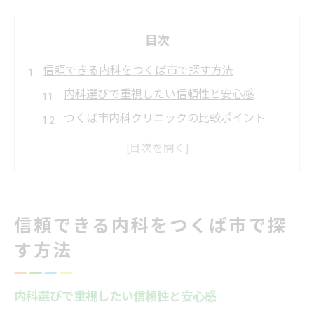
目次
信頼できる内科をつくば市で探す方法
内科選びで重視したい信頼性と安心感
つくば市内科クリニックの比較ポイント
おすすめの内科を見極めるチェック方法
発熱外来対応の内科を探すコツ
内科診察の評判や口コミの活用方法
初めての内科診察に安心して臨むポイント
信頼できる内科をつくば市で探
内科診察の流れと事前準備のポイント
す方法
初診時に持参したいものと注意点
不安を解消するための内科相談方法
内科選びで重視したい信頼性と安心感
発熱時の内科受診で知っておきたいこと