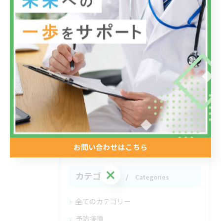
手足口病
水ぼうそう
咽頭結膜炎(プール熱)
アデノウイルス感染症
自律神経失調症
お問い合わせはこちら
お問い合わせはこちら
カテゴリー
Categories
全てのカテゴリー
予防接種