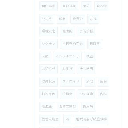
自由診療
自律神経
予防
食べ物
小児科
頭痛
めまい
乱れ
環境変化
健康的
予防接種
ワクチン
当日予約可能
日曜日
未病
インフルエンザ
検査
お知らせ
お詫び
待ち時間
混雑状況
ステロイド
危険
疲労
根本原因
花粉症
つくば市
内科
高血圧
脂質異常症
糖尿病
気管支喘息
咳
睡眠時無呼吸症候群