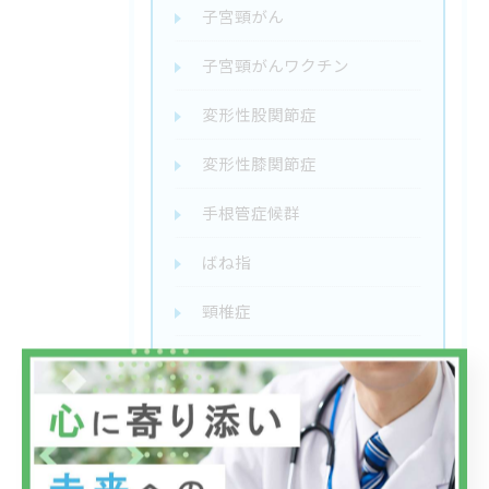
子宮頸がん
子宮頸がんワクチン
変形性股関節症
変形性膝関節症
手根管症候群
ばね指
頸椎症
RSウイルス感染症
溶連菌感染症
ヘルパンギーナ