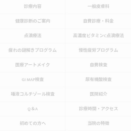
診療内容
一般皮膚科
健康診断のご案内
自費診療・料金
点滴療法
高濃度ビタミンC点滴療法
疲れの謎解きプログラム
慢性疲労プログラム
医療アートメイク
自費検査
GI MAP検査
尿有機酸検査
唾液コルチゾール検査
医院紹介
Q＆A
診療時間・アクセス
初めての方へ
当院の特徴