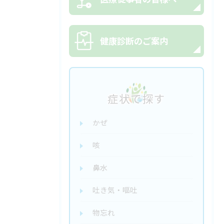
健康診断のご案内
症状で探す
かぜ
咳
鼻水
吐き気・嘔吐
物忘れ