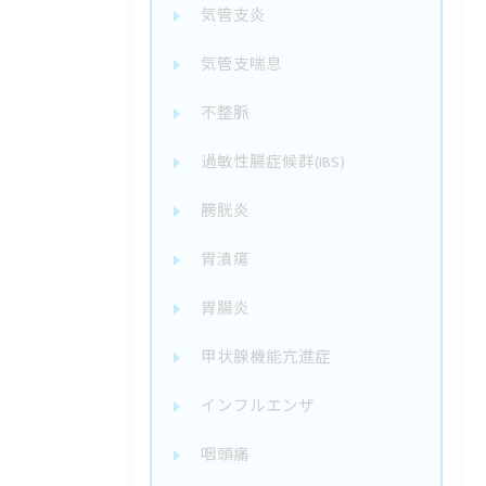
気管支炎
気管支喘息
不整脈
過敏性腸症候群(IBS)
膀胱炎
胃潰瘍
胃腸炎
甲状腺機能亢進症
インフルエンザ
咽頭痛