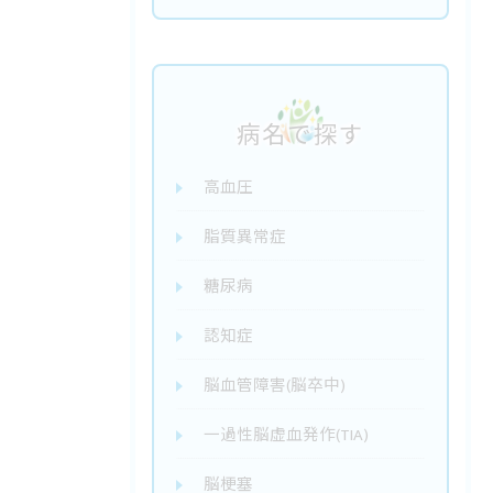
病名で探す
高血圧
脂質異常症
糖尿病
認知症
脳血管障害(脳卒中)
一過性脳虚血発作(TIA)
脳梗塞