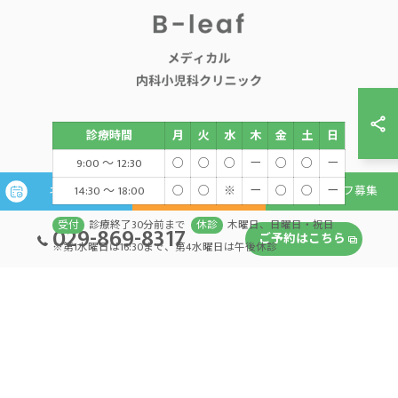
診療時間
月
火
水
木
金
土
日
9:00 ～ 12:30
○
○
○
ー
○
○
ー
14:30 ～ 18:00
○
○
※
ー
○
○
ー
ネット予約
WEB問診
スタッフ募集
受付
診療終了30分前まで
休診
木曜日、日曜日・祝日
029-869-8317
ご予約はこちら
※第1水曜日は16:30まで、第4水曜日は午後休診
© 2026 茨城県つくば市の内科ならB-ｌeafメディカル内科小児科クリニック ALL
RIGHTS RESERVED.