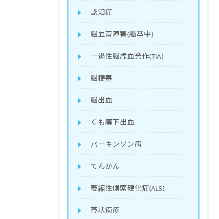
認知症
脳血管障害(脳卒中)
一過性脳虚血発作(TIA)
脳梗塞
脳出血
くも膜下出血
パーキンソン病
てんかん
萎縮性側索硬化症(ALS)
帯状疱疹