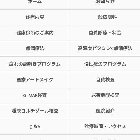
ホーム
お知らせ
診療内容
一般皮膚科
健康診断のご案内
自費診療・料金
点滴療法
高濃度ビタミンC点滴療法
疲れの謎解きプログラム
慢性疲労プログラム
医療アートメイク
自費検査
GI MAP検査
尿有機酸検査
唾液コルチゾール検査
医院紹介
Q＆A
診療時間・アクセス