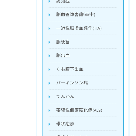
認知症
脳血管障害(脳卒中)
一過性脳虚血発作(TIA)
脳梗塞
脳出血
くも膜下出血
パーキンソン病
てんかん
萎縮性側索硬化症(ALS)
帯状疱疹