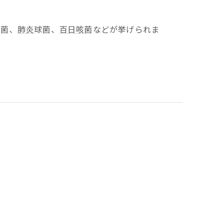
ザ菌、
肺炎
球菌、
百日咳
菌などが挙げられま