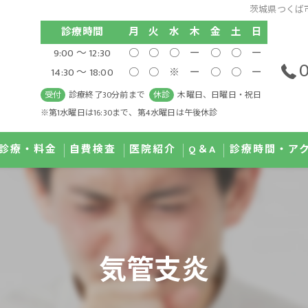
茨城県つくば市
診療時間
月
火
水
木
金
土
日
9:00 ～ 12:30
○
○
○
ー
○
○
ー
0
14:30 ～ 18:00
○
○
※
ー
○
○
ー
受付
診療終了30分前まで
休診
木曜日、日曜日・祝日
※第1水曜日は16:30まで、第4水曜日は午後休診
診療・料金
自費検査
医院紹介
Q＆A
診療時間・ア
治療 IPL
GI MAP検査
医師紹介
ディカルダイエット
尿有機酸検査
院内紹介
気管支炎
滴療法
唾液コルチゾール検査
濃度ビタミンC点滴療法