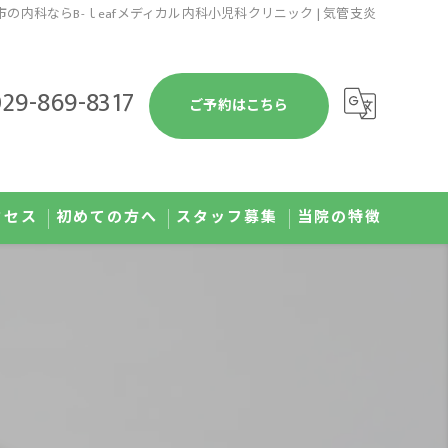
の内科ならB-ｌeafメディカル内科小児科クリニック | 気管支炎
29-869-8317
ご予約はこちら
クセス
初めての方へ
スタッフ募集
当院の特徴
予防接種
健康診断
発熱外来
肥満