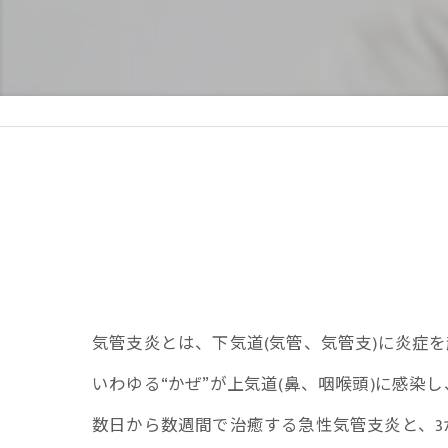
疲
慢
医
気管支炎とは、下気道(気管、気管支)に炎症
いわゆる“かぜ”が上気道(鼻、咽喉頭)に感染
数日から数週間で治癒する急性気管支炎と、3